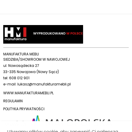
MANUFAKTURA MEBLI
SIEDZIBA/SHOWROOM W NAWOJOWEJ
ul. Nowosądecka 27
33-335 Nowojowa (Nowy Sącz)
tel:
608 012 901
e-mail:
lukasz@manufakturamebli.pl
WWW.MANUFAKTURAMEBLI.PL
REGULAMIN
POLITYKA PRYWATNOŚCI
Używamy plików cookie, aby zapewnić Ci najlepszą